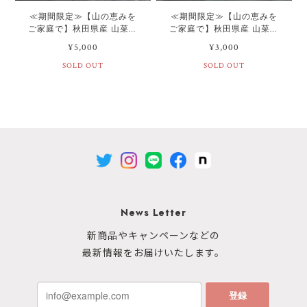
≪期間限定≫【山の恵みを
≪期間限定≫【山の恵みを
ご家庭で】秋田県産 山菜詰
ご家庭で】秋田県産 山菜詰
め合わせ 3~4人前セット(3種
め合わせ 1~2人前セット(2種
¥5,000
¥3,000
類～)
類～)
SOLD OUT
SOLD OUT
News Letter
新商品やキャンペーンなどの
最新情報をお届けいたします。
登録