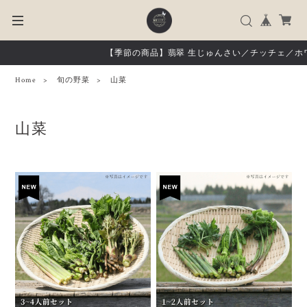
【季節の商品】翡翠 生じゅんさい／チッチェ／ホ
Home
旬の野菜
山菜
山菜