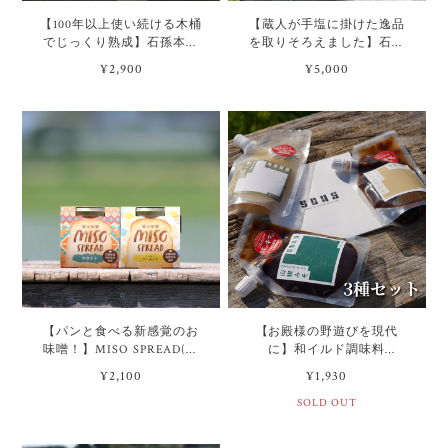
【100年以上使い続ける木桶
【蔵人が手塩に掛けた逸品
でじっくり熟成】石孫本店
を取りそろえました】石孫
の味噌 3種詰め合わせセット
本店の醤油＋味噌2種詰め合
¥2,900
¥5,000
わせセット
【パンと食べる新感覚のお
【お殿様の野遊びを現代
味噌！】MISO SPREAD(ミ
に】和イルド調味料
ソスプレッド) 2種セット
『SOUS』3種セット（※受
¥2,100
¥1,930
注生産品）
SOLD OUT