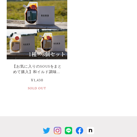
【お気に入りのSOUSをまと
めて購入】和イルド調味料
『SOUS』1種×3個セット（※
¥1,430
受注生産品）
SOLD OUT