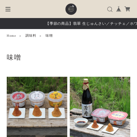
【季節の商品】翡翠 生じゅんさい／チッチェ／ホワ
Home
調味料
味噌
味噌