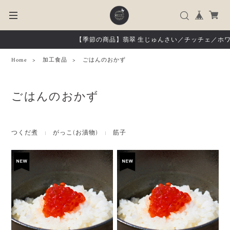
【季節の商品】翡翠 生じゅんさい／チッチェ／ホワ
Home
加工食品
ごはんのおかず
ごはんのおかず
つくだ煮
がっこ(お漬物)
筋子