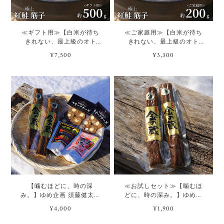
≪ギフト用≫【白米が待ち
≪ご家庭用≫【白米が待ち
きれない、最上級のオト
きれない、最上級のオト
モ。】極上紅鮭筋子[500g]
モ。】極上紅鮭筋子[200g]
¥7,500
¥3,300
【噛むほどに、時の深
≪お試しセット≫【噛むほ
み。】ゆめ企画 須藤健太郎
どに、時の深み。】ゆめ企
商店 いぶりがっこ詰合せセ
画 須藤健太郎商店 いぶりが
¥4,000
¥1,900
ット
っこ「金の蔵」