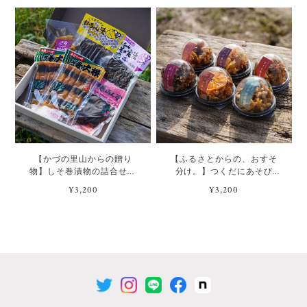
【かづの里山からの贈り
【ふるさとからの、おすそ
物】しそ巻漬物の詰合せセ
分け。】つくだにあそび
ット[5種詰め合わせ]
selected by akita iimono[佃煮
¥3,200
¥3,200
6種詰め合わせ]