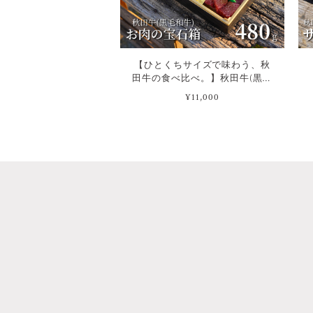
【ひとくちサイズで味わう、秋
田牛の食べ比べ。】秋田牛(黒毛
和牛) お肉の宝石箱 3～4人前セ
¥11,000
ット[480g]